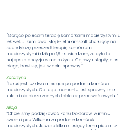
"Gorąco polecam terapię komórkami macierzystymi u
lek wet. J. Kemilawa! Mój 8-letni amstaff chorujący na
spondylozę przeszedł terapię komórkami
macierzystymi i dziś po 1,5 r stwierdzam, ze była to
najlepsza decyzja w moim życiu. Objawy ustąpiły, pies
biega, bawi się, jest w pełni sprawny.”
Katarzyna
"Lakuś jest już dwa miesiące po podaniu komórek
macierzystych. Od tego momentu jest sprawny i nie
kuleje i nie bierze żadnych tabletek przeciwbólowych..”
Alicja
“Chcieliśmy podziękować Panu Doktorowi w iminiu
swoim i psa Williama za podanie komórek
macierzystych. Jeszcze kilka miesięcy temu piec miał