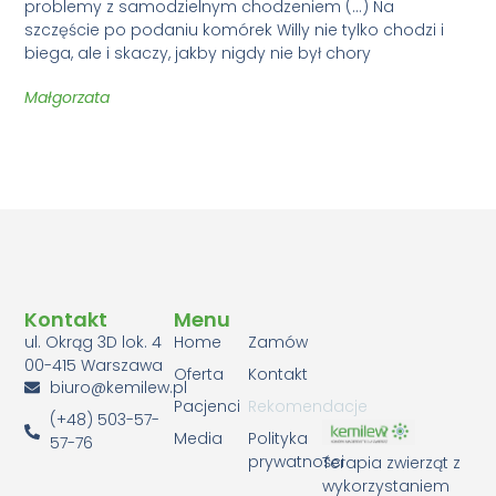
problemy z samodzielnym chodzeniem (…) Na
szczęście po podaniu komórek Willy nie tylko chodzi i
biega, ale i skaczy, jakby nigdy nie był chory
Małgorzata
Kontakt
Menu
ul. Okrąg 3D lok. 4
Home
Zamów
00-415 Warszawa
Oferta
Kontakt
biuro@kemilew.pl
Pacjenci
Rekomendacje
(+48) 503-57-
Media
Polityka
57-76
prywatności
Terapia zwierząt z
wykorzystaniem